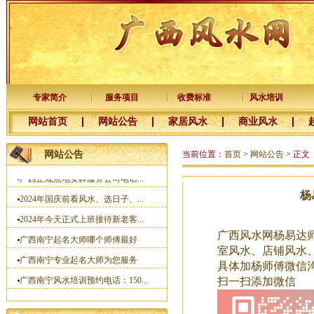
新年快乐，感谢新老客户十五年...
河池徐老板您交的预约点墓地定...
杨公风水培训班国庆节开班了
2025年元月1日前交定金看风水的...
广西杨公三元风水培训大师
专家简介
服务项目
收费标准
风水培训
一分预防大于十分治疗
网站首页
网站公告
家居风水
商业风水
梧州李福主宝宝名字已取好
广西南宁宝宝起名哪里找靠谱的...
网站公告
当前位置：
首页
>
网站公告
> 正文
广西正规点地安葬服务公司电话...
2024年国庆前看风水、选日子、...
杨
2024年今天正式上班接待新老客...
广西南宁起名大师哪个师傅最好
广西风水网杨易达师
广西南宁专业起名大师为您服务
室风水、店铺风水
具体加杨师傅微信沟通：1
广西南宁风水培训预约电话：150...
扫一扫添加微信
杨易达大师2023年清明节前看风...
邀请函