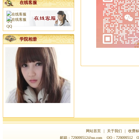
在线客服
公司开工吉日已发
}
杨易达风水大师服务项目
广西南宁老牌起名大师杨易达真...
学院相册
南宁专业老牌起名大师杨易达为...
新年快乐，感谢新老客户十五年...
河池徐老板您交的预约点墓地定...
杨公风水培训班国庆节开班了
2025年元月1日前交定金看风水的...
广西杨公三元风水培训大师
一分预防大于十分治疗
梧州李福主宝宝名字已取好
广西南宁宝宝起名哪里找靠谱的...
广西正规点地安葬服务公司电话...
网站首页
|
关于我们
|
收费
2024年国庆前看风水、选日子、...
邮箱：
729099512@qq.com
QQ：729099512 QQ