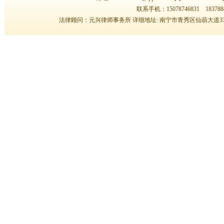
2024年今天正式上班接待新老客...
联系手机：15078746831 183788
广西南宁起名大师哪个师傅最好
法律顾问：元兴律师事务所 详细地址: 南宁市青秀区仙葫大道33
广西南宁专业起名大师为您服务
广西南宁风水培训预约电话：150...
杨易达大师2023年清明节前看风...
邀请函
公司开工吉日已发
}