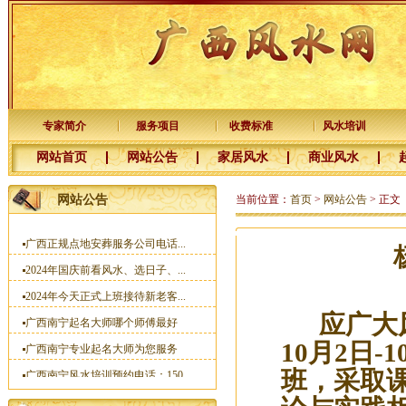
新年快乐，感谢新老客户十五年...
河池徐老板您交的预约点墓地定...
杨公风水培训班国庆节开班了
2025年元月1日前交定金看风水的...
广西杨公三元风水培训大师
专家简介
服务项目
收费标准
风水培训
一分预防大于十分治疗
网站首页
网站公告
家居风水
商业风水
梧州李福主宝宝名字已取好
网站公告
当前位置：
首页
>
网站公告
> 正文
广西南宁宝宝起名哪里找靠谱的...
广西正规点地安葬服务公司电话...
2024年国庆前看风水、选日子、...
2024年今天正式上班接待新老客...
广西南宁起名大师哪个师傅最好
应广大风
广西南宁专业起名大师为您服务
10月2日
广西南宁风水培训预约电话：150...
班，采取
杨易达大师2023年清明节前看风...