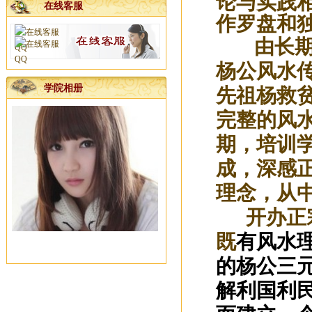
论与实践
在线客服
邀请函
作罗盘和
公司开工吉日已发
由长
}
杨易达风水大师服务项目
杨公风水
广西南宁老牌起名大师杨易达真...
学院相册
先祖杨救
南宁专业老牌起名大师杨易达为...
完整的风
新年快乐，感谢新老客户十五年...
期，培训
河池徐老板您交的预约点墓地定...
成，深感
杨公风水培训班国庆节开班了
2025年元月1日前交定金看风水的...
理念，从
广西杨公三元风水培训大师
开办正
一分预防大于十分治疗
既
有风水
梧州李福主宝宝名字已取好
的杨公三
广西南宁宝宝起名哪里找靠谱的...
广西正规点地安葬服务公司电话...
解利国利
2024年国庆前看风水、选日子、...