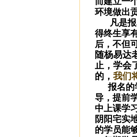
而建立一
2024年今天正式上班接待新老客...
环境做出
广西南宁起名大师哪个师傅最好
凡是报
广西南宁专业起名大师为您服务
得终生享
广西南宁风水培训预约电话：150...
杨易达大师2023年清明节前看风...
后，不但
邀请函
随杨易达
公司开工吉日已发
止，学会
}
的，
我们
报名的
导，提前
中上课学
阴阳宅实
的学员能