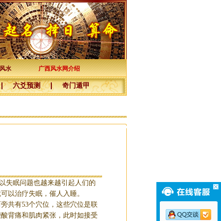
风水
广西风水网介绍
六爻预测
奇门遁甲
以失眠问题也越来越引起人们的
就可以治疗失眠，催人入睡。
旁共有53个穴位，这些穴位是联
腰酸背痛和肌肉紧张，此时如接受