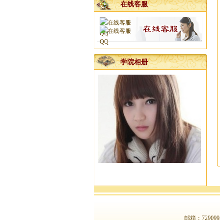
杨易达大师2023年清明节前看风...
在线客服
邀请函
公司开工吉日已发
}
杨易达风水大师服务项目
学院相册
广西南宁老牌起名大师杨易达真...
南宁专业老牌起名大师杨易达为...
新年快乐，感谢新老客户十五年...
河池徐老板您交的预约点墓地定...
杨公风水培训班国庆节开班了
2025年元月1日前交定金看风水的...
广西杨公三元风水培训大师
一分预防大于十分治疗
梧州李福主宝宝名字已取好
广西南宁宝宝起名哪里找靠谱的...
广西正规点地安葬服务公司电话...
邮箱：
729099