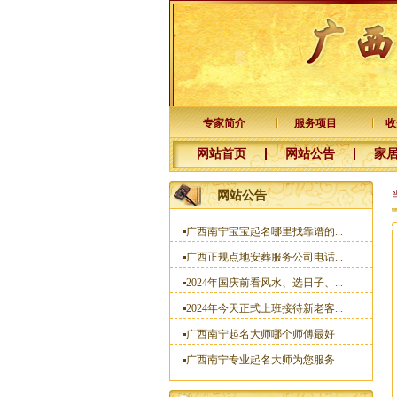
南宁专业老牌起名大师杨易达为...
新年快乐，感谢新老客户十五年...
河池徐老板您交的预约点墓地定...
杨公风水培训班国庆节开班了
2025年元月1日前交定金看风水的...
专家简介
服务项目
收
广西杨公三元风水培训大师
网站首页
网站公告
家
一分预防大于十分治疗
梧州李福主宝宝名字已取好
网站公告
广西南宁宝宝起名哪里找靠谱的...
广西正规点地安葬服务公司电话...
2024年国庆前看风水、选日子、...
2024年今天正式上班接待新老客...
广西南宁起名大师哪个师傅最好
广西南宁专业起名大师为您服务
广西南宁风水培训预约电话：150...