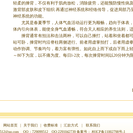
轻柔的捶背，不仅有利于肌肉放松，消除疲劳，还能预防慢性病
激背部皮肤和皮下组织.再通过神经系统和经络传导，促进局部乃
神经系统的功能。
尤其是春夏季节，人体气血活动运行更为顺畅，趋向于体表，
体内引向体表，能使全身气血通畅，符合天人相应的养生法则，
捶背通常有拍法和击法两种，可以自己捶打，站着和坐着都可
站可卧，捶背时均沿脊柱两侧进行。前者用虚掌拍打，后者用虚
动作协调、节奏均匀，着力富有弹性。如此自上而下或自下而上轻
～80下为宜，以不痛为度。每日l-2次，每次捶背时间以20分钟为
网站首页
|
关于我们
|
收费标准
|
汇款方式
|
联系我们
512@qq.com
QQ：729099512 QQ:2291042739 备案号：
桂ICP备11002798号-1