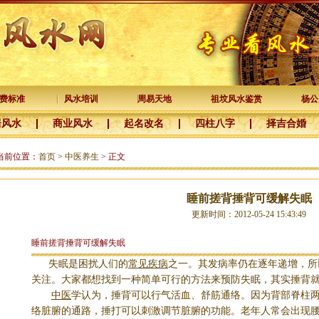
费标准
风水培训
周易天地
祖坟风水鉴赏
杨公
居风水
商业风水
起名改名
四柱八字
择吉合婚
当前位置：
首页
>
中医养生
> 正文
睡前搓背捶背可缓解失眠
更新时间：2012-05-24 15:43:49
睡前搓背捶背可缓解失眠
失眠是困扰人们的
常见疾病
之一。其发病率仍在逐年递增，所
关注。大家都想找到一种简单可行的方法来预防失眠，其实捶背
中医
学认为，捶背可以行气活血、舒筋通络。因为背部脊柱两
络脏腑的通路，捶打可以刺激调节脏腑的功能。老年人常会出现