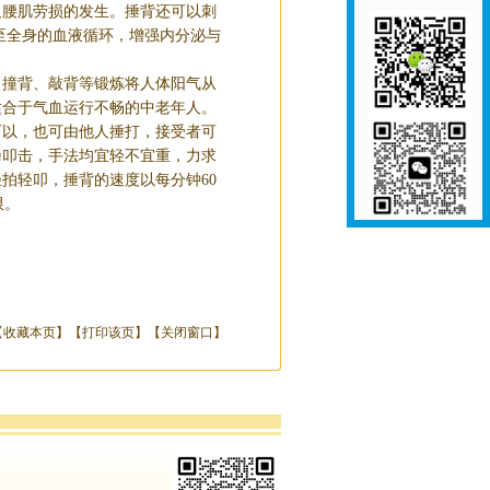
及腰肌劳损的发生。捶背还可以刺
至全身的血液循环，增强内分泌与
撞背、敲背等锻炼将人体阳气从
适合于气血运行不畅的中老年人。
以，也可由他人捶打，接受者可
拳叩击，手法均宜轻不宜重，力求
拍轻叩，捶背的速度以每分钟60
限。
【
收藏本页
】【
打印该页
】【
关闭窗口
】