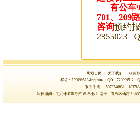
2024年国庆前看风水、选日子、...
有公车90、
2024年今天正式上班接待新老客...
701、2
广西南宁起名大师哪个师傅最好
咨询
预约报名
广西南宁专业起名大师为您服务
2855023 Q
广西南宁风水培训预约电话：150...
杨易达大师2023年清明节前看风...
邀请函
公司开工吉日已发
}
网站首页
|
关于我们
|
收费
邮箱：
729099512@qq.com
QQ：729099512 QQ
联系手机：15078746831 183788
法律顾问：元兴律师事务所 详细地址: 南宁市青秀区仙葫大道33