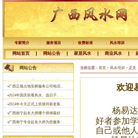
南宁专业老牌起名大师杨易达为...
新年快乐，感谢新老客户十五年...
河池徐老板您交的预约点墓地定...
杨公风水培训班国庆节开班了
2025年元月1日前交定金看风水的...
专家简介
服务项目
收费标准
风水培训
广西杨公三元风水培训大师
网站首页
网站公告
家居风水
商业风水
一分预防大于十分治疗
梧州李福主宝宝名字已取好
网站公告
当前位置：
首页
>
风水培训
> 正文
广西南宁宝宝起名哪里找靠谱的...
广西正规点地安葬服务公司电话...
欢迎
2024年国庆前看风水、选日子、...
2024年今天正式上班接待新老客...
杨易达
广西南宁起名大师哪个师傅最好
广西南宁专业起名大师为您服务
好者参加
广西南宁风水培训预约电话：150...
自己或他
杨易达大师2023年清明节前看风...