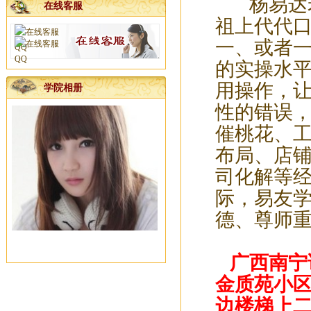
杨易达老
在线客服
邀请函
祖上代代
公司开工吉日已发
一、或者
}
的实操水
杨易达风水大师服务项目
用操作，
学院相册
广西南宁老牌起名大师杨易达真...
性的错误
南宁专业老牌起名大师杨易达为...
催桃花、
新年快乐，感谢新老客户十五年...
布局、店
河池徐老板您交的预约点墓地定...
杨公风水培训班国庆节开班了
司化解等
2025年元月1日前交定金看风水的...
际，易友
广西杨公三元风水培训大师
德、尊师
一分预防大于十分治疗
梧州李福主宝宝名字已取好
广西南宁
广西南宁宝宝起名哪里找靠谱的...
金质苑小区
广西正规点地安葬服务公司电话...
边楼梯上