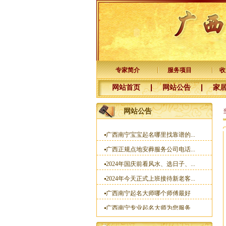
南宁专业老牌起名大师杨易达为...
新年快乐，感谢新老客户十五年...
河池徐老板您交的预约点墓地定...
杨公风水培训班国庆节开班了
专家简介
服务项目
收
2025年元月1日前交定金看风水的...
广西杨公三元风水培训大师
网站首页
网站公告
家
一分预防大于十分治疗
网站公告
梧州李福主宝宝名字已取好
广西南宁宝宝起名哪里找靠谱的...
广西正规点地安葬服务公司电话...
2024年国庆前看风水、选日子、...
2024年今天正式上班接待新老客...
广西南宁起名大师哪个师傅最好
广西南宁专业起名大师为您服务
广西南宁风水培训预约电话：150...