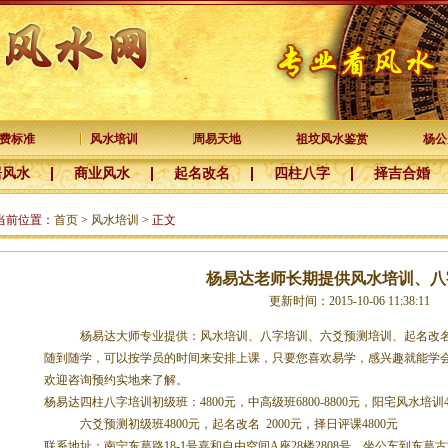
费标准
风水培训
周易天地
祖坟风水鉴赏
杨公
居风水
商业风水
起名改名
四柱八字
择吉合婚
当前位置：
首页
>
风水培训
> 正文
杨易达老师长期提供风水培训、八
更新时间：2015-10-06 11:38:11
杨易达大师专业提供：风水培训、八字培训、六爻预测培训、起名改名
随到随学，可以按学员的时间来安排上课，只要您喜欢易学，感兴趣就能学
欢迎咨询预约实地来了解。
杨易达四柱八字培训初级班：4800元，中高级班6800-8800元，阳宅风水培训
六爻预测初级班4800元，起名改名 2000元，择日评课4800元
联系地址：南宁东葛路18-1号嘉和自由空间A座28楼2808号，坐公车到东葛古