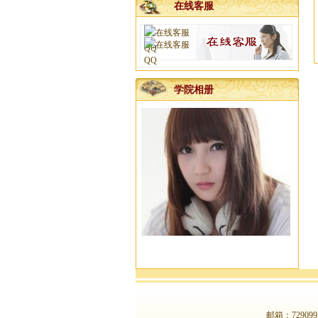
在线客服
杨易达大师2023年清明节前看风...
邀请函
公司开工吉日已发
}
杨易达风水大师服务项目
学院相册
广西南宁老牌起名大师杨易达真...
南宁专业老牌起名大师杨易达为...
新年快乐，感谢新老客户十五年...
河池徐老板您交的预约点墓地定...
杨公风水培训班国庆节开班了
2025年元月1日前交定金看风水的...
广西杨公三元风水培训大师
一分预防大于十分治疗
梧州李福主宝宝名字已取好
广西南宁宝宝起名哪里找靠谱的...
广西正规点地安葬服务公司电话...
邮箱：
729099